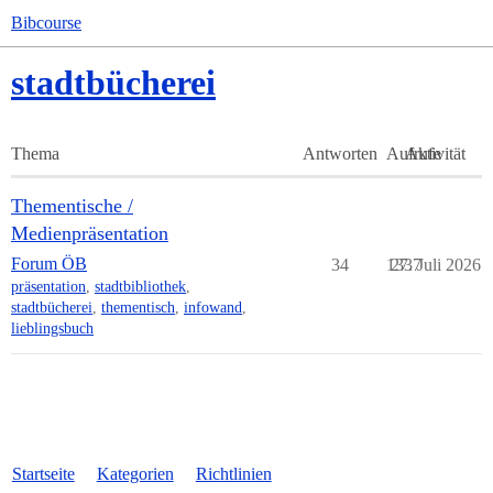
Bibcourse
stadtbücherei
Thema
Antworten
Aufrufe
Aktivität
Thementische /
Medienpräsentation
Forum ÖB
34
1337
27. Juli 2026
präsentation
,
stadtbibliothek
,
stadtbücherei
,
thementisch
,
infowand
,
lieblingsbuch
Startseite
Kategorien
Richtlinien